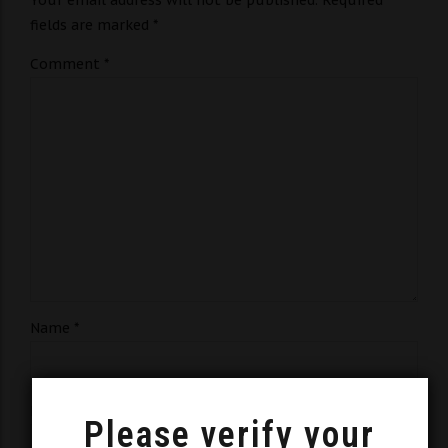
Your email address will not be published. Required
fields are marked *
Comment
*
Name *
Email *
Please verify your