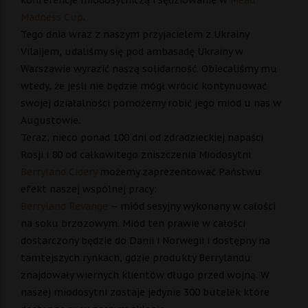
konferencje miodosytniczą i sędziowanie w
Mead
Madness Cup
.
Tego dnia wraz z naszym przyjacielem z Ukrainy
Vilaijem, udaliśmy się pod ambasadę Ukrainy w
Warszawie wyrazić naszą solidarność. Obiecaliśmy mu
wtedy, że jeśli nie będzie mógł wrócić kontynuować
swojej działalności pomożemy robić jego miód u nas w
Augustowie.
Teraz, nieco ponad 100 dni od zdradzieckiej napaści
Rosji i 80 od całkowitego zniszczenia Miodosytni
Berryland Cidery
możemy zaprezentować Państwu
efekt naszej wspólnej pracy:
Berryland Revange
– miód sesyjny wykonany w całości
na soku brzozowym. Miód ten prawie w całości
dostarczony będzie do Danii i Norwegii i dostępny na
tamtejszych rynkach, gdzie produkty Berrylandu
znajdowały wiernych klientów długo przed wojną. W
naszej miodosytni zostaje jedynie 300 butelek które