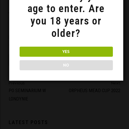
age to enter. Are
Website
you 18 years or
older?
Save my name, email, and website in this browser
for the next time I comment.
YES
Post Comment
NO
Previous
Next
PO SEMINARIUM W
ORPHEUS MEAD CUP 2022
LONDYNIE
LATEST POSTS