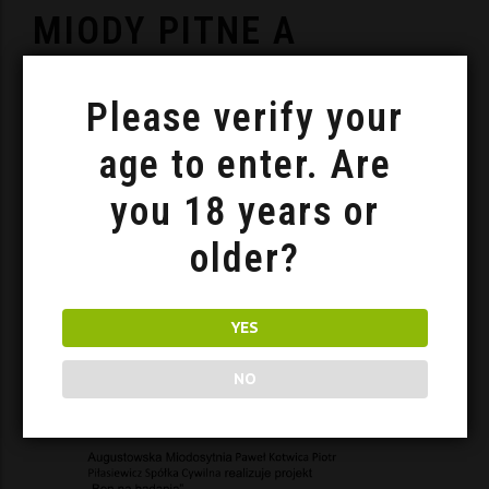
MIODY PITNE A
TURYSTYKA KULINARNA
Please verify your
W POLSCE
age to enter. Are
24 November 2025
0
you 18 years or
older?
YES
NO