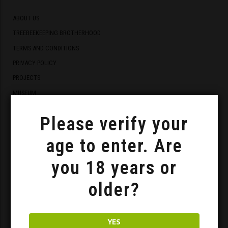
ABOUT US
TREEBEEKEEPING BROTHERHOOD
TERMS AND CONDITIONS
PRIVACY POLICY
PROJECTS
MUSEUM
EUROPEAN FUNDS
Please verify your
age to enter. Are
you 18 years or
Acquisitions
older?
MEAD STORE
YES
BUSINESS CLIENTS