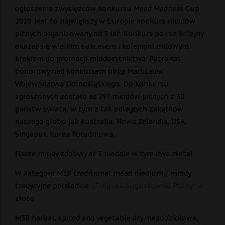
ogłoszenia zwycięzców konkursu Mead Madness Cup
2020. Jest to największy w Europie konkurs miodów
pitnych organizowany od 3 lat. Konkurs po raz kolejny
okazał się wielkim sukcesem i kolejnym milowym
krokiem do promocji miodosytnictwa. Patronat
honorowy nad konkursem objął Marszałek
Województwa Dolnośląskiego. Do konkursu
zgłoszonych zostało aż 297 miodów pitnych z 30
państw świata, w tym z tak odległych zakątków
naszego globu jak Australia, Nowa Zelandia, USA,
Singapur, Korea Południowa.
Nasze miody zdobyły aż 3 medale w tym dwa złote!
W kategorii M1B traditional mead medium / miody
tradycyjne półsłodkie
„Trójniak Augustowski Późny”
–
złoto
M3B herbal, spiced and vegetable dry mead /ziołowe,