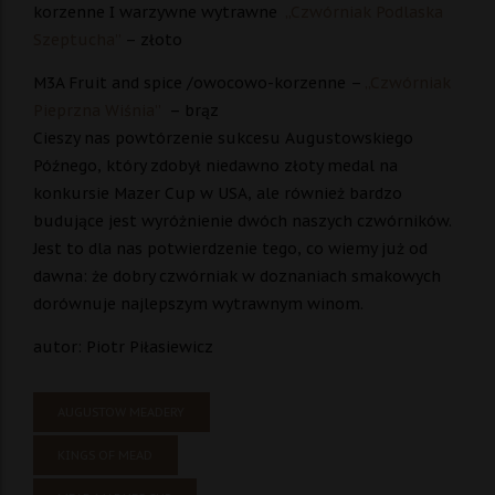
korzenne I warzywne wytrawne
„Czwórniak Podlaska
Szeptucha”
– złoto
M3A Fruit and spice /owocowo-korzenne –
„Czwórniak
Pieprzna Wiśnia”
– brąz
Cieszy nas powtórzenie sukcesu Augustowskiego
Późnego, który zdobył niedawno złoty medal na
konkursie Mazer Cup w USA, ale również bardzo
budujące jest wyróżnienie dwóch naszych czwórników.
Jest to dla nas potwierdzenie tego, co wiemy już od
dawna: że dobry czwórniak w doznaniach smakowych
dorównuje najlepszym wytrawnym winom.
autor: Piotr Piłasiewicz
AUGUSTOW MEADERY
KINGS OF MEAD