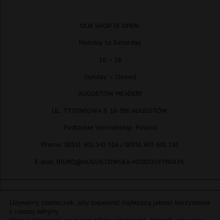
OUR SHOP IS OPEN:
Monday to Saturday
10 – 18
Sunday – Closed
AUGUSTÓW MEADERY
UL. TYTONIOWA 9, 16-300 AUGUSTÓW,
Podlaskie Voivodeship, Poland
Phone. 00351 601 542 516 / 00351 603 601 195
E-mail: BIURO@AUGUSTOWSKA-MIODOSYTNIA.PL
Używamy ciasteczek, aby zapewnić najlepszą jakość korzystania
© copyright: Augustowska Miodosytnia Paweł Kotwica Piotr Piłasiewicz
z naszej witryny.