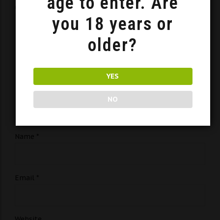
age to enter. Are
Comment
*
you 18 years or
older?
YES
NO
Name *
Email *
Website