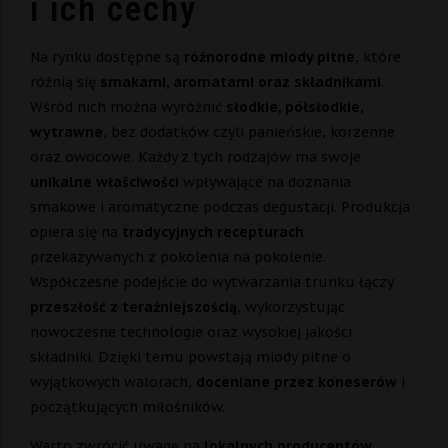
i ich cechy
Na rynku dostępne są
różnorodne miody pitne
, które
różnią się
smakami, aromatami oraz składnikami
.
Wśród nich można wyróżnić
słodkie, półsłodkie,
wytrawne
, bez dodatków czyli panieńskie, korzenne
oraz owocowe. Każdy z tych rodzajów ma swoje
unikalne właściwości
wpływające na doznania
smakowe i aromatyczne podczas degustacji. Produkcja
opiera się na
tradycyjnych recepturach
przekazywanych z pokolenia na pokolenie.
Współczesne podejście do wytwarzania trunku łączy
przeszłość z teraźniejszością
, wykorzystując
nowoczesne technologie oraz wysokiej jakości
składniki. Dzięki temu powstają miody pitne o
wyjątkowych walorach,
doceniane przez koneserów
i
początkujących miłośników.
Warto zwrócić uwagę na
lokalnych producentów