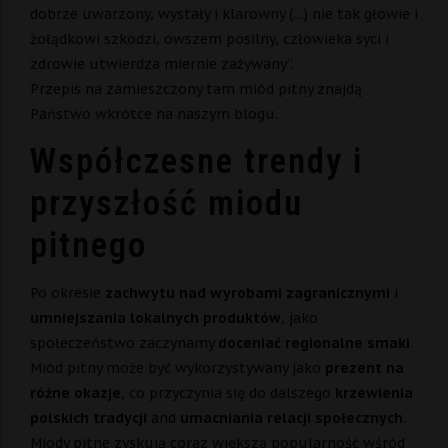
dobrze uwarzony, wystały i klarowny (…) nie tak głowie i
żołądkowi szkodzi, owszem posilny, człowieka syci i
zdrowie utwierdza miernie zażywany”.
Przepis na zamieszczony tam miód pitny znajdą
Państwo wkrótce na naszym blogu.
Współczesne trendy i
przyszłość miodu
pitnego
Po okresie
zachwytu nad wyrobami zagranicznymi
i
umniejszania lokalnych produktów
, jako
społeczeństwo zaczynamy
doceniać regionalne smaki
.
Miód pitny może być wykorzystywany jako
prezent na
różne okazje
, co przyczynia się do dalszego
krzewienia
polskich tradycji
and
umacniania relacji społecznych
.
Miody pitne zyskują coraz większą popularność wśród