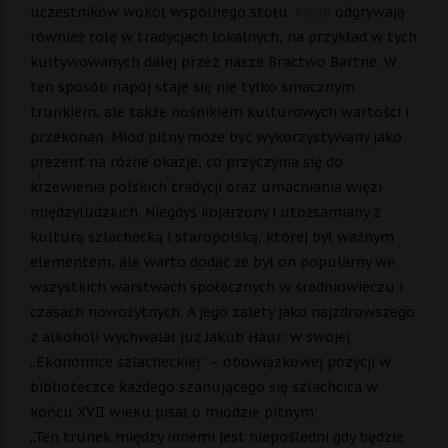
uczestników wokół wspólnego stołu.
Mead
odgrywają
również rolę w tradycjach lokalnych, na przykład w tych
kultywowanych dalej przez nasze Bractwo Bartne. W
ten sposób napój staje się nie tylko smacznym
trunkiem, ale także nośnikiem kulturowych wartości i
przekonań. Miód pitny może być wykorzystywany jako
prezent na różne okazje, co przyczynia się do
krzewienia polskich tradycji oraz umacniania więzi
międzyludzkich. Niegdyś kojarzony i utożsamiany z
kulturą szlachecką i staropolską, której był ważnym
elementem, ale warto dodać że był on popularny we
wszystkich warstwach społecznych w średniowieczu i
czasach nowożytnych. A jego zalety jako najzdrowszego
z alkoholi wychwalał już Jakub Haur: w swojej
„Ekonomice szlacheckiej” – obowiązkowej pozycji w
biblioteczce każdego szanującego się szlachcica w
końcu XVII wieku pisał o miodzie pitnym:
„Ten trunek między innemi jest niepośledni gdy będzie