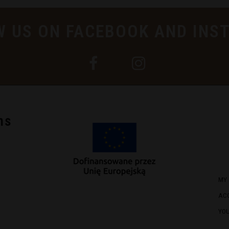
W US ON FACEBOOK AND INS
ns
MY
AC
YO