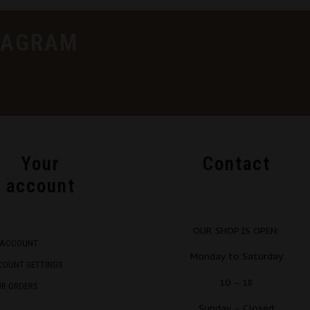
TAGRAM
Your
Contact
account
OUR SHOP IS OPEN:
 ACCOUNT
Monday to Saturday
COUNT SETTINGS
10 – 18
UR ORDERS
Sunday – Closed