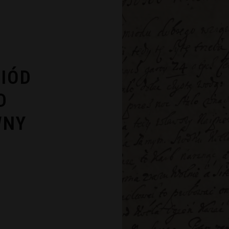
IÓD
D
WNY