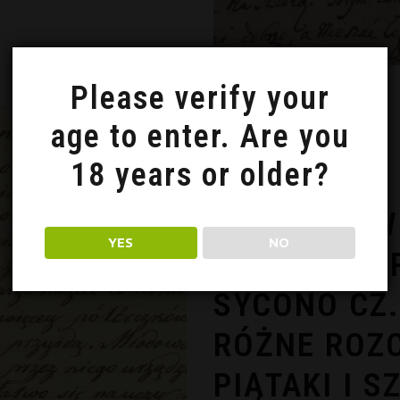
Please verify your
age to enter. Are you
18 years or older?
Historyczne przepisy
JAK TO DAW
YES
NO
RZECZYPOSP
SYCONO CZ. 
RÓŻNE ROZ
PIĄTAKI I S