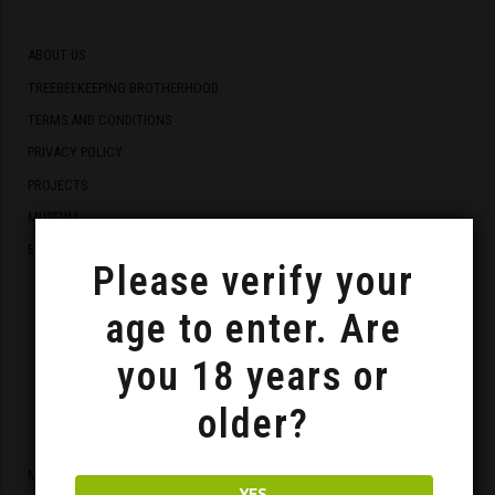
ABOUT US
TREEBEEKEEPING BROTHERHOOD
TERMS AND CONDITIONS
PRIVACY POLICY
PROJECTS
MUSEUM
EUROPEAN FUNDS
Please verify your
age to enter. Are
you 18 years or
Acquisitions
older?
MEAD STORE
YES