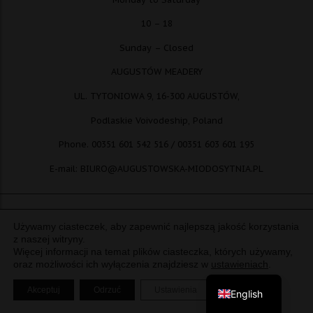
10 – 18
Sunday – Closed
AUGUSTÓW MEADERY
UL. TYTONIOWA 9, 16-300 AUGUSTÓW,
Podlaskie Voivodeship, Poland
Phone. 00351 601 542 516 / 00351 603 601 195
E-mail: BIURO@AUGUSTOWSKA-MIODOSYTNIA.PL
Używamy ciasteczek, aby zapewnić najlepszą jakość korzystania
© copyright: Augustowska Miodosytnia Paweł Kotwica Piotr Piłasiewicz
z naszej witryny.
Więcej informacji na temat plików ciasteczka, których używamy,
S.C.
oraz możliwości ich wyłączenia znajdziesz w
ustawieniach
.
Polish
Zamknij panel pow
Akceptuj
Odrzuć
Ustawienia
English