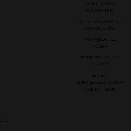
AUGUSTOWSKA
MIODOSYTNIA
UL. TYTONIOWA 9, 16-
300 AUGUSTÓW,
WOJ. PODLASKIE,
POLSKA
Phone. 601 542 516 /
603 601 195
E-mail:
BIURO@AUGUSTOWSKA-
MIODOSYTNIA.PL
 S.C
English