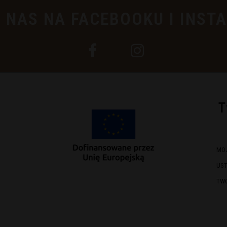
 NAS NA FACEBOOKU I INST
T
MO
US
TW