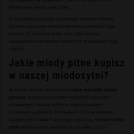
kwiaty lipy, owoce i nie tylko.
W sprzedaży dostępne są również zestawy miodów
pitnych oraz brew boxy do domowej produkcji tego
trunku. To propozycja dla tych, którzy chcą
samodzielnie spróbować swoich sił w produkcji tego
napoju.
Jakie miody pitne kupisz
w naszej miodosytni?
W naszej ofercie dostępne są
różne warianty miodu
pitnego
różniące się przede wszystkim walorami
smakowymi. Można wybierać między miodem
wczesnym a późnym, trójniakiem a czwórniakiem,
klasycznym smakiem a wersją owocową. Ponadto
miód
pitny
można kupić pojedynczo lub jako
zestaw