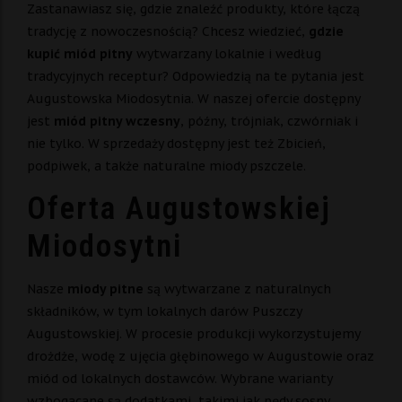
Zastanawiasz się, gdzie znaleźć produkty, które łączą
tradycję z nowoczesnością? Chcesz wiedzieć,
gdzie
kupić miód pitny
wytwarzany lokalnie i według
tradycyjnych receptur? Odpowiedzią na te pytania jest
Augustowska Miodosytnia. W naszej ofercie dostępny
jest
miód pitny wczesny
, późny, trójniak, czwórniak i
nie tylko. W sprzedaży dostępny jest też Zbicień,
podpiwek, a także naturalne miody pszczele.
Oferta Augustowskiej
Miodosytni
Nasze
miody pitne
są wytwarzane z naturalnych
składników, w tym lokalnych darów Puszczy
Augustowskiej. W procesie produkcji wykorzystujemy
drożdże, wodę z ujęcia głębinowego w Augustowie oraz
miód od lokalnych dostawców. Wybrane warianty
wzbogacane są dodatkami, takimi jak pędy sosny,