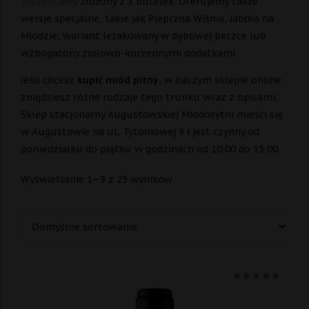
prezentowy
złożony z 3 butelek. Oferujemy także
wersje specjalne, takie jak Pieprzna Wiśnia, Jabłko na
Miodzie, wariant leżakowany w dębowej beczce lub
wzbogacony ziołowo-korzennymi dodatkami.
Jeśli chcesz
kupić miód pitny
, w naszym sklepie online
znajdziesz różne rodzaje tego trunku wraz z opisami.
Sklep stacjonarny Augustowskiej Miodosytni mieści się
w Augustowie na ul, Tytoniowej 9 i jest czynny od
poniedziałku do piątku w godzinach od 10:00 do 15:00.
Wyświetlanie 1–9 z 25 wyników
Ocenio
na 5