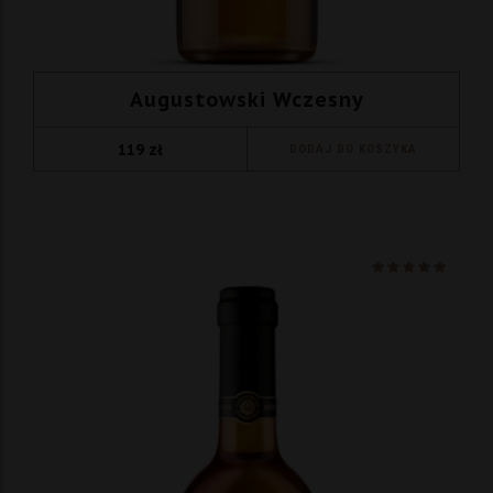
Augustowski Wczesny
119
zł
DODAJ DO KOSZYKA
Ocenio
na 5