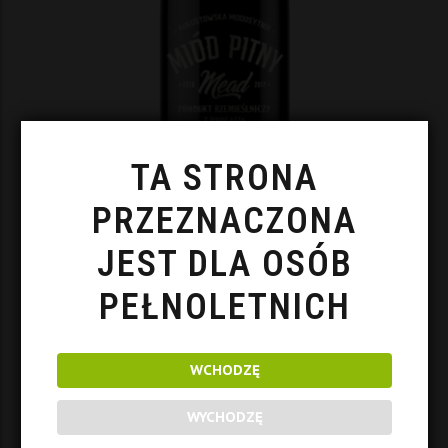
TA STRONA
PRZEZNACZONA
JEST DLA OSÓB
PEŁNOLETNICH
Pieprzna Wiśnia
WCHODZĘ
89
zł
DODAJ DO KOSZYKA
WYCHODZĘ