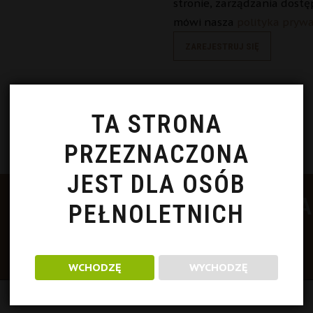
stronie, zarządzania dostę
mówi nasza
polityka pryw
ZAREJESTRUJ SIĘ
TA STRONA
PRZEZNACZONA
JEST DLA OSÓB
 NAS NA FACEBOOKU I INST
PEŁNOLETNICH
WCHODZĘ
WYCHODZĘ