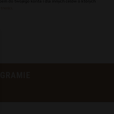
pem do twojego konta i dla innych celów o których
atności
.
AGRAMIE