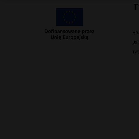
T
MO
US
TW