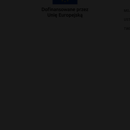
MO
US
TW