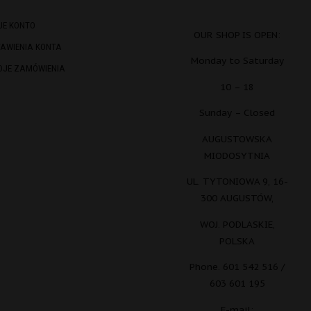
JE KONTO
OUR SHOP IS OPEN:
TAWIENIA KONTA
Monday to Saturday
OJE ZAMÓWIENIA
10 – 18
Sunday – Closed
AUGUSTOWSKA
MIODOSYTNIA
UL. TYTONIOWA 9, 16-
300 AUGUSTÓW,
WOJ. PODLASKIE,
POLSKA
Phone. 601 542 516 /
603 601 195
E-mail: