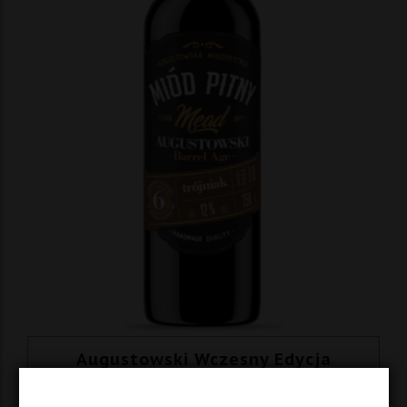
Augustowski Wczesny Edycja
specjalna -barrel aged