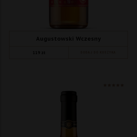
Augustowski Wczesny
119
zł
DODAJ DO KOSZYKA
Ocenio
na 5