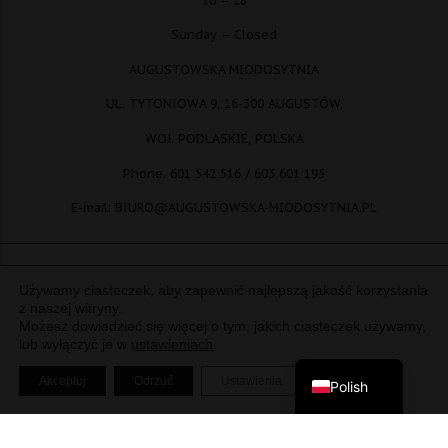
Sunday – Closed
AUGUSTOWSKA MIODOSYTNIA
UL. TYTONIOWA 9, 16-300 AUGUSTÓW,
WOJ. PODLASKIE, POLSKA
Phone. 601 542 516 / 603 601 195
E-mail: BIURO@AUGUSTOWSKA-MIODOSYTNIA.PL
Używamy ciasteczek, aby zapewnić najlepszą jakość korzystania
© copyright: Augustowska Miodosytnia Paweł Kotwica Piotr Piłasiewicz
z naszej witryny.
Możesz dowiedzieć się więcej o tym, jakich ciasteczek używamy,
S.C
lub wyłączyć je w
ustawieniach
.
English
Zamknij panel pow
Akceptuj
Odrzuć
Ustawienia
Polish