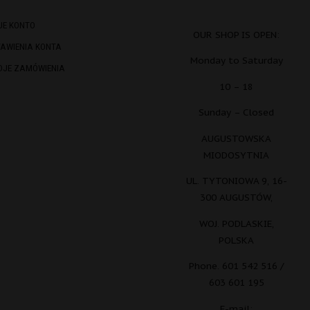
JE KONTO
OUR SHOP IS OPEN:
TAWIENIA KONTA
Monday to Saturday
OJE ZAMÓWIENIA
10 – 18
Sunday – Closed
AUGUSTOWSKA
MIODOSYTNIA
UL. TYTONIOWA 9, 16-
300 AUGUSTÓW,
WOJ. PODLASKIE,
POLSKA
Phone. 601 542 516 /
603 601 195
E-mail: