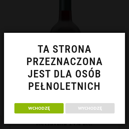
TA STRONA
PRZEZNACZONA
JEST DLA OSÓB
PEŁNOLETNICH
WCHODZĘ
WYCHODZĘ
Metsavana 14% alc.