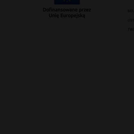
MO
US
TW